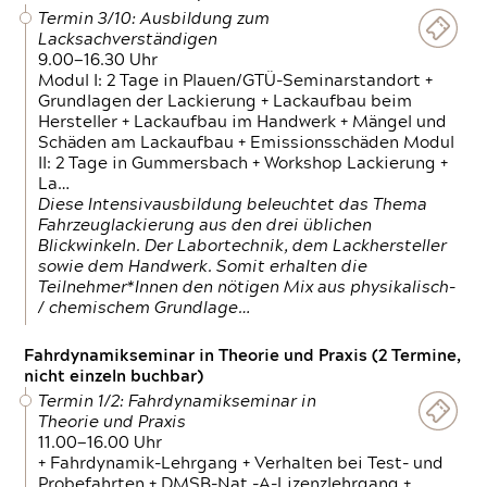
Termin 3/10: Ausbildung zum
Lacksachverständigen
9.00—16.30 Uhr
Modul I: 2 Tage in Plauen/GTÜ-Seminarstandort +
Grundlagen der Lackierung + Lackaufbau beim
Hersteller + Lackaufbau im Handwerk + Mängel und
Schäden am Lackaufbau + Emissionsschäden Modul
II: 2 Tage in Gummersbach + Workshop Lackierung +
La…
Diese Intensivausbildung beleuchtet das Thema
Fahrzeuglackierung aus den drei üblichen
Blickwinkeln. Der Labortechnik, dem Lackhersteller
sowie dem Handwerk. Somit erhalten die
Teilnehmer*Innen den nötigen Mix aus physikalisch-
/ chemischem Grundlage…
Fahrdynamikseminar in Theorie und Praxis (2 Termine,
nicht einzeln buchbar)
Termin 1/2: Fahrdynamikseminar in
Theorie und Praxis
11.00—16.00 Uhr
+ Fahrdynamik-Lehrgang + Verhalten bei Test- und
Probefahrten + DMSB-Nat.-A-Lizenzlehrgang +