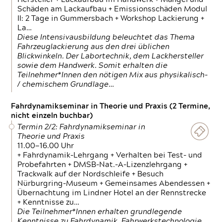
Schäden am Lackaufbau + Emissionsschäden Modul
II: 2 Tage in Gummersbach + Workshop Lackierung +
La…
Diese Intensivausbildung beleuchtet das Thema
Fahrzeuglackierung aus den drei üblichen
Blickwinkeln. Der Labortechnik, dem Lackhersteller
sowie dem Handwerk. Somit erhalten die
Teilnehmer*Innen den nötigen Mix aus physikalisch-
/ chemischem Grundlage…
Fahrdynamikseminar in Theorie und Praxis (2 Termine,
nicht einzeln buchbar)
Termin 2/2: Fahrdynamikseminar in
Theorie und Praxis
11.00—16.00 Uhr
+ Fahrdynamik-Lehrgang + Verhalten bei Test- und
Probefahrten + DMSB-Nat.-A-Lizenzlehrgang +
Trackwalk auf der Nordschleife + Besuch
Nürburgring-Museum + Gemeinsames Abendessen +
Übernachtung im Lindner Hotel an der Rennstrecke
+ Kenntnisse zu…
Die Teilnehmer*Innen erhalten grundlegende
Kenntnisse zu Fahrdynamik, Fahrwerkstechnologie,