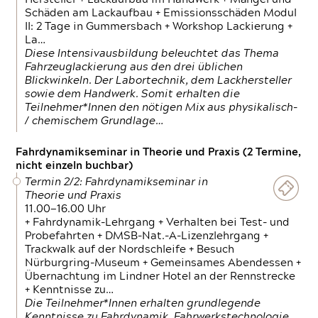
Schäden am Lackaufbau + Emissionsschäden Modul
II: 2 Tage in Gummersbach + Workshop Lackierung +
La…
Diese Intensivausbildung beleuchtet das Thema
Fahrzeuglackierung aus den drei üblichen
Blickwinkeln. Der Labortechnik, dem Lackhersteller
sowie dem Handwerk. Somit erhalten die
Teilnehmer*Innen den nötigen Mix aus physikalisch-
/ chemischem Grundlage…
Fahrdynamikseminar in Theorie und Praxis (2 Termine,
nicht einzeln buchbar)
Termin 2/2: Fahrdynamikseminar in
Theorie und Praxis
11.00—16.00 Uhr
+ Fahrdynamik-Lehrgang + Verhalten bei Test- und
Probefahrten + DMSB-Nat.-A-Lizenzlehrgang +
Trackwalk auf der Nordschleife + Besuch
Nürburgring-Museum + Gemeinsames Abendessen +
Übernachtung im Lindner Hotel an der Rennstrecke
+ Kenntnisse zu…
Die Teilnehmer*Innen erhalten grundlegende
Kenntnisse zu Fahrdynamik, Fahrwerkstechnologie,