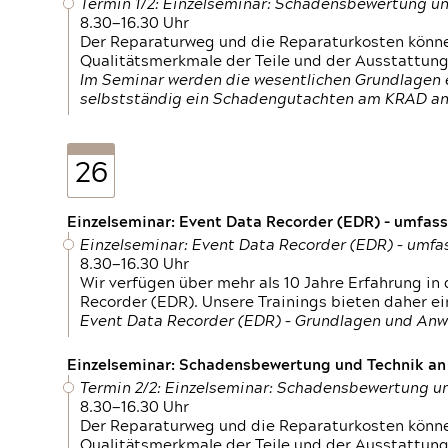
Termin 1/2: Einzelseminar: Schadensbewertung un
8.30—16.30 Uhr
Der Reparaturweg und die Reparaturkosten können
Qualitätsmerkmale der Teile und der Ausstattun
Im Seminar werden die wesentlichen Grundlagen e
selbstständig ein Schadengutachten am KRAD an
26
Einzelseminar: Event Data Recorder (EDR) – umfas
Einzelseminar: Event Data Recorder (EDR) – umf
8.30—16.30 Uhr
Wir verfügen über mehr als 10 Jahre Erfahrung i
Recorder (EDR). Unsere Trainings bieten daher ei
Event Data Recorder (EDR) – Grundlagen und An
Einzelseminar: Schadensbewertung und Technik an M
Termin 2/2: Einzelseminar: Schadensbewertung un
8.30—16.30 Uhr
Der Reparaturweg und die Reparaturkosten können
Qualitätsmerkmale der Teile und der Ausstattun