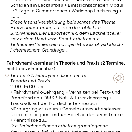
Schäden am Lackaufbau + Emissionsschäden Modul
II: 2 Tage in Gummersbach + Workshop Lackierung +
La…
Diese Intensivausbildung beleuchtet das Thema
Fahrzeuglackierung aus den drei üblichen
Blickwinkeln. Der Labortechnik, dem Lackhersteller
sowie dem Handwerk. Somit erhalten die
Teilnehmer*Innen den nötigen Mix aus physikalisch-
/ chemischem Grundlage…
Fahrdynamikseminar in Theorie und Praxis (2 Termine,
nicht einzeln buchbar)
Termin 2/2: Fahrdynamikseminar in
Theorie und Praxis
11.00—16.00 Uhr
+ Fahrdynamik-Lehrgang + Verhalten bei Test- und
Probefahrten + DMSB-Nat.-A-Lizenzlehrgang +
Trackwalk auf der Nordschleife + Besuch
Nürburgring-Museum + Gemeinsames Abendessen +
Übernachtung im Lindner Hotel an der Rennstrecke
+ Kenntnisse zu…
Die Teilnehmer*Innen erhalten grundlegende
Kenntnisse zu Fahrdynamik, Fahrwerkstechnologie,