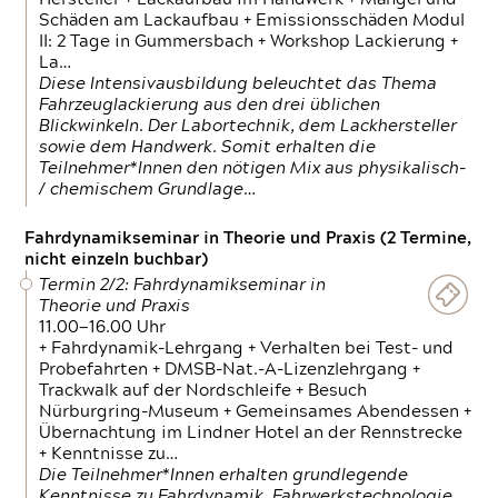
Schäden am Lackaufbau + Emissionsschäden Modul
II: 2 Tage in Gummersbach + Workshop Lackierung +
La…
Diese Intensivausbildung beleuchtet das Thema
Fahrzeuglackierung aus den drei üblichen
Blickwinkeln. Der Labortechnik, dem Lackhersteller
sowie dem Handwerk. Somit erhalten die
Teilnehmer*Innen den nötigen Mix aus physikalisch-
/ chemischem Grundlage…
Fahrdynamikseminar in Theorie und Praxis (2 Termine,
nicht einzeln buchbar)
Termin 2/2: Fahrdynamikseminar in
Theorie und Praxis
11.00—16.00 Uhr
+ Fahrdynamik-Lehrgang + Verhalten bei Test- und
Probefahrten + DMSB-Nat.-A-Lizenzlehrgang +
Trackwalk auf der Nordschleife + Besuch
Nürburgring-Museum + Gemeinsames Abendessen +
Übernachtung im Lindner Hotel an der Rennstrecke
+ Kenntnisse zu…
Die Teilnehmer*Innen erhalten grundlegende
Kenntnisse zu Fahrdynamik, Fahrwerkstechnologie,