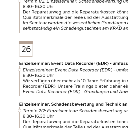
Termin 1/2: Einzelseminar: Schadensbewertung un
8.30—16.30 Uhr
Der Reparaturweg und die Reparaturkosten können
Qualitätsmerkmale der Teile und der Ausstattun
Im Seminar werden die wesentlichen Grundlagen e
selbstständig ein Schadengutachten am KRAD an
26
Einzelseminar: Event Data Recorder (EDR) – umfas
Einzelseminar: Event Data Recorder (EDR) – umf
8.30—16.30 Uhr
Wir verfügen über mehr als 10 Jahre Erfahrung i
Recorder (EDR). Unsere Trainings bieten daher ei
Event Data Recorder (EDR) – Grundlagen und An
Einzelseminar: Schadensbewertung und Technik an M
Termin 2/2: Einzelseminar: Schadensbewertung un
8.30—16.30 Uhr
Der Reparaturweg und die Reparaturkosten können
Qualitätsmerkmale der Teile und der Ausstattun