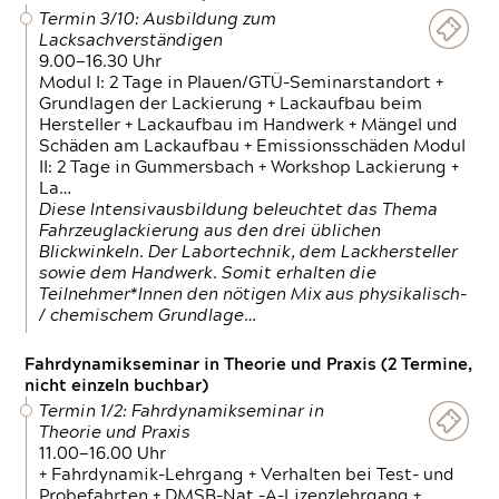
Termin 3/10: Ausbildung zum
Lacksachverständigen
9.00—16.30 Uhr
Modul I: 2 Tage in Plauen/GTÜ-Seminarstandort +
Grundlagen der Lackierung + Lackaufbau beim
Hersteller + Lackaufbau im Handwerk + Mängel und
Schäden am Lackaufbau + Emissionsschäden Modul
II: 2 Tage in Gummersbach + Workshop Lackierung +
La…
Diese Intensivausbildung beleuchtet das Thema
Fahrzeuglackierung aus den drei üblichen
Blickwinkeln. Der Labortechnik, dem Lackhersteller
sowie dem Handwerk. Somit erhalten die
Teilnehmer*Innen den nötigen Mix aus physikalisch-
/ chemischem Grundlage…
Fahrdynamikseminar in Theorie und Praxis (2 Termine,
nicht einzeln buchbar)
Termin 1/2: Fahrdynamikseminar in
Theorie und Praxis
11.00—16.00 Uhr
+ Fahrdynamik-Lehrgang + Verhalten bei Test- und
Probefahrten + DMSB-Nat.-A-Lizenzlehrgang +