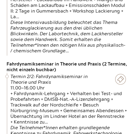
Schäden am Lackaufbau + Emissionsschäden Modul
II: 2 Tage in Gummersbach + Workshop Lackierung +
La…
Diese Intensivausbildung beleuchtet das Thema
Fahrzeuglackierung aus den drei üblichen
Blickwinkeln. Der Labortechnik, dem Lackhersteller
sowie dem Handwerk. Somit erhalten die
Teilnehmer*Innen den nötigen Mix aus physikalisch-
/ chemischem Grundlage…
Fahrdynamikseminar in Theorie und Praxis (2 Termine,
nicht einzeln buchbar)
Termin 2/2: Fahrdynamikseminar in
Theorie und Praxis
11.00—16.00 Uhr
+ Fahrdynamik-Lehrgang + Verhalten bei Test- und
Probefahrten + DMSB-Nat.-A-Lizenzlehrgang +
Trackwalk auf der Nordschleife + Besuch
Nürburgring-Museum + Gemeinsames Abendessen +
Übernachtung im Lindner Hotel an der Rennstrecke
+ Kenntnisse zu…
Die Teilnehmer*Innen erhalten grundlegende
Kenntnisse zu Fahrdynamik, Fahrwerkstechnologie,