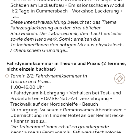
Schäden am Lackaufbau + Emissionsschäden Modul
II: 2 Tage in Gummersbach + Workshop Lackierung +
La…
Diese Intensivausbildung beleuchtet das Thema
Fahrzeuglackierung aus den drei üblichen
Blickwinkeln. Der Labortechnik, dem Lackhersteller
sowie dem Handwerk. Somit erhalten die
Teilnehmer*Innen den nötigen Mix aus physikalisch-
/ chemischem Grundlage…
Fahrdynamikseminar in Theorie und Praxis (2 Termine,
nicht einzeln buchbar)
Termin 2/2: Fahrdynamikseminar in
Theorie und Praxis
11.00—16.00 Uhr
+ Fahrdynamik-Lehrgang + Verhalten bei Test- und
Probefahrten + DMSB-Nat.-A-Lizenzlehrgang +
Trackwalk auf der Nordschleife + Besuch
Nürburgring-Museum + Gemeinsames Abendessen +
Übernachtung im Lindner Hotel an der Rennstrecke
+ Kenntnisse zu…
Die Teilnehmer*Innen erhalten grundlegende
Kenntnisse zu Fahrdynamik, Fahrwerkstechnologie,