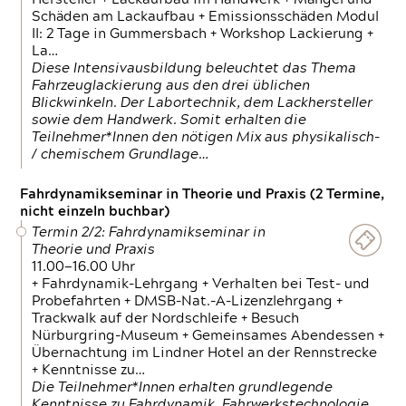
Schäden am Lackaufbau + Emissionsschäden Modul
II: 2 Tage in Gummersbach + Workshop Lackierung +
La…
Diese Intensivausbildung beleuchtet das Thema
Fahrzeuglackierung aus den drei üblichen
Blickwinkeln. Der Labortechnik, dem Lackhersteller
sowie dem Handwerk. Somit erhalten die
Teilnehmer*Innen den nötigen Mix aus physikalisch-
/ chemischem Grundlage…
Fahrdynamikseminar in Theorie und Praxis (2 Termine,
nicht einzeln buchbar)
Termin 2/2: Fahrdynamikseminar in
Theorie und Praxis
11.00—16.00 Uhr
+ Fahrdynamik-Lehrgang + Verhalten bei Test- und
Probefahrten + DMSB-Nat.-A-Lizenzlehrgang +
Trackwalk auf der Nordschleife + Besuch
Nürburgring-Museum + Gemeinsames Abendessen +
Übernachtung im Lindner Hotel an der Rennstrecke
+ Kenntnisse zu…
Die Teilnehmer*Innen erhalten grundlegende
Kenntnisse zu Fahrdynamik, Fahrwerkstechnologie,