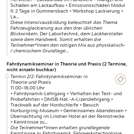
Schäden am Lackaufbau + Emissionsschäden Modul
II: 2 Tage in Gummersbach + Workshop Lackierung +
La…
Diese Intensivausbildung beleuchtet das Thema
Fahrzeuglackierung aus den drei üblichen
Blickwinkeln. Der Labortechnik, dem Lackhersteller
sowie dem Handwerk. Somit erhalten die
Teilnehmer*Innen den nötigen Mix aus physikalisch-
/ chemischem Grundlage…
Fahrdynamikseminar in Theorie und Praxis (2 Termine,
nicht einzeln buchbar)
Termin 2/2: Fahrdynamikseminar in
Theorie und Praxis
11.00—16.00 Uhr
+ Fahrdynamik-Lehrgang + Verhalten bei Test- und
Probefahrten + DMSB-Nat.-A-Lizenzlehrgang +
Trackwalk auf der Nordschleife + Besuch
Nürburgring-Museum + Gemeinsames Abendessen +
Übernachtung im Lindner Hotel an der Rennstrecke
+ Kenntnisse zu…
Die Teilnehmer*Innen erhalten grundlegende
Kenntnisse zu Fahrdynamik, Fahrwerkstechnologie,