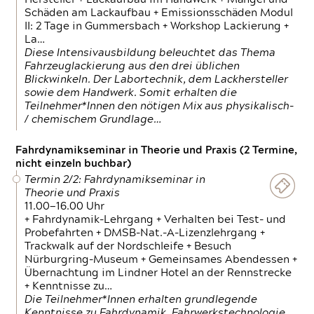
Schäden am Lackaufbau + Emissionsschäden Modul
II: 2 Tage in Gummersbach + Workshop Lackierung +
La…
Diese Intensivausbildung beleuchtet das Thema
Fahrzeuglackierung aus den drei üblichen
Blickwinkeln. Der Labortechnik, dem Lackhersteller
sowie dem Handwerk. Somit erhalten die
Teilnehmer*Innen den nötigen Mix aus physikalisch-
/ chemischem Grundlage…
Fahrdynamikseminar in Theorie und Praxis (2 Termine,
nicht einzeln buchbar)
Termin 2/2: Fahrdynamikseminar in
Theorie und Praxis
11.00—16.00 Uhr
+ Fahrdynamik-Lehrgang + Verhalten bei Test- und
Probefahrten + DMSB-Nat.-A-Lizenzlehrgang +
Trackwalk auf der Nordschleife + Besuch
Nürburgring-Museum + Gemeinsames Abendessen +
Übernachtung im Lindner Hotel an der Rennstrecke
+ Kenntnisse zu…
Die Teilnehmer*Innen erhalten grundlegende
Kenntnisse zu Fahrdynamik, Fahrwerkstechnologie,