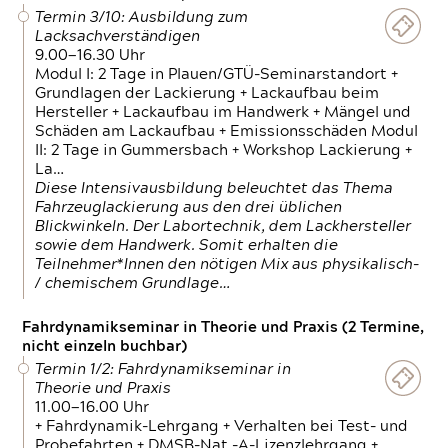
Termin 3/10: Ausbildung zum
Lacksachverständigen
9.00—16.30 Uhr
Modul I: 2 Tage in Plauen/GTÜ-Seminarstandort +
Grundlagen der Lackierung + Lackaufbau beim
Hersteller + Lackaufbau im Handwerk + Mängel und
Schäden am Lackaufbau + Emissionsschäden Modul
II: 2 Tage in Gummersbach + Workshop Lackierung +
La…
Diese Intensivausbildung beleuchtet das Thema
Fahrzeuglackierung aus den drei üblichen
Blickwinkeln. Der Labortechnik, dem Lackhersteller
sowie dem Handwerk. Somit erhalten die
Teilnehmer*Innen den nötigen Mix aus physikalisch-
/ chemischem Grundlage…
Fahrdynamikseminar in Theorie und Praxis (2 Termine,
nicht einzeln buchbar)
Termin 1/2: Fahrdynamikseminar in
Theorie und Praxis
11.00—16.00 Uhr
+ Fahrdynamik-Lehrgang + Verhalten bei Test- und
Probefahrten + DMSB-Nat.-A-Lizenzlehrgang +