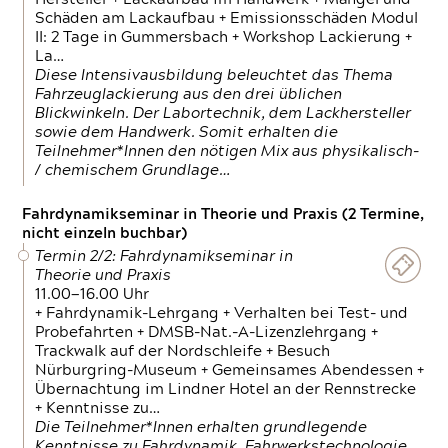
Schäden am Lackaufbau + Emissionsschäden Modul
II: 2 Tage in Gummersbach + Workshop Lackierung +
La…
Diese Intensivausbildung beleuchtet das Thema
Fahrzeuglackierung aus den drei üblichen
Blickwinkeln. Der Labortechnik, dem Lackhersteller
sowie dem Handwerk. Somit erhalten die
Teilnehmer*Innen den nötigen Mix aus physikalisch-
/ chemischem Grundlage…
Fahrdynamikseminar in Theorie und Praxis (2 Termine,
nicht einzeln buchbar)
Termin 2/2: Fahrdynamikseminar in
Theorie und Praxis
11.00—16.00 Uhr
+ Fahrdynamik-Lehrgang + Verhalten bei Test- und
Probefahrten + DMSB-Nat.-A-Lizenzlehrgang +
Trackwalk auf der Nordschleife + Besuch
Nürburgring-Museum + Gemeinsames Abendessen +
Übernachtung im Lindner Hotel an der Rennstrecke
+ Kenntnisse zu…
Die Teilnehmer*Innen erhalten grundlegende
Kenntnisse zu Fahrdynamik, Fahrwerkstechnologie,