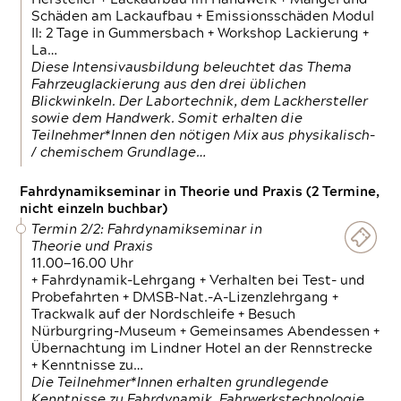
Schäden am Lackaufbau + Emissionsschäden Modul
II: 2 Tage in Gummersbach + Workshop Lackierung +
La…
Diese Intensivausbildung beleuchtet das Thema
Fahrzeuglackierung aus den drei üblichen
Blickwinkeln. Der Labortechnik, dem Lackhersteller
sowie dem Handwerk. Somit erhalten die
Teilnehmer*Innen den nötigen Mix aus physikalisch-
/ chemischem Grundlage…
Fahrdynamikseminar in Theorie und Praxis (2 Termine,
nicht einzeln buchbar)
Termin 2/2: Fahrdynamikseminar in
Theorie und Praxis
11.00—16.00 Uhr
+ Fahrdynamik-Lehrgang + Verhalten bei Test- und
Probefahrten + DMSB-Nat.-A-Lizenzlehrgang +
Trackwalk auf der Nordschleife + Besuch
Nürburgring-Museum + Gemeinsames Abendessen +
Übernachtung im Lindner Hotel an der Rennstrecke
+ Kenntnisse zu…
Die Teilnehmer*Innen erhalten grundlegende
Kenntnisse zu Fahrdynamik, Fahrwerkstechnologie,