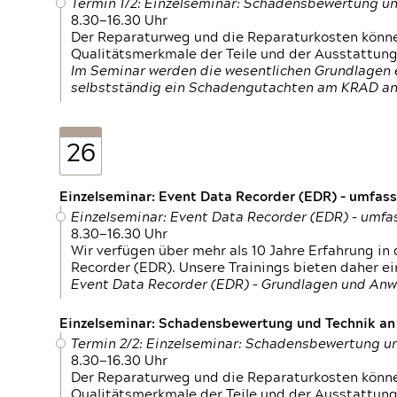
Termin 1/2: Einzelseminar: Schadensbewertung un
8.30—16.30 Uhr
Der Reparaturweg und die Reparaturkosten können
Qualitätsmerkmale der Teile und der Ausstattun
Im Seminar werden die wesentlichen Grundlagen e
selbstständig ein Schadengutachten am KRAD an
26
Einzelseminar: Event Data Recorder (EDR) – umfas
Einzelseminar: Event Data Recorder (EDR) – umf
8.30—16.30 Uhr
Wir verfügen über mehr als 10 Jahre Erfahrung i
Recorder (EDR). Unsere Trainings bieten daher ei
Event Data Recorder (EDR) – Grundlagen und An
Einzelseminar: Schadensbewertung und Technik an M
Termin 2/2: Einzelseminar: Schadensbewertung un
8.30—16.30 Uhr
Der Reparaturweg und die Reparaturkosten können
Qualitätsmerkmale der Teile und der Ausstattun