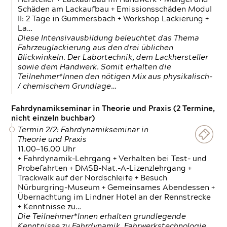
Schäden am Lackaufbau + Emissionsschäden Modul
II: 2 Tage in Gummersbach + Workshop Lackierung +
La…
Diese Intensivausbildung beleuchtet das Thema
Fahrzeuglackierung aus den drei üblichen
Blickwinkeln. Der Labortechnik, dem Lackhersteller
sowie dem Handwerk. Somit erhalten die
Teilnehmer*Innen den nötigen Mix aus physikalisch-
/ chemischem Grundlage…
Fahrdynamikseminar in Theorie und Praxis (2 Termine,
nicht einzeln buchbar)
Termin 2/2: Fahrdynamikseminar in
Theorie und Praxis
11.00—16.00 Uhr
+ Fahrdynamik-Lehrgang + Verhalten bei Test- und
Probefahrten + DMSB-Nat.-A-Lizenzlehrgang +
Trackwalk auf der Nordschleife + Besuch
Nürburgring-Museum + Gemeinsames Abendessen +
Übernachtung im Lindner Hotel an der Rennstrecke
+ Kenntnisse zu…
Die Teilnehmer*Innen erhalten grundlegende
Kenntnisse zu Fahrdynamik, Fahrwerkstechnologie,