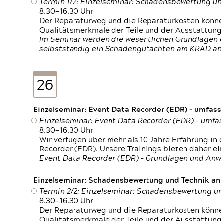
Termin 1/2: Einzelseminar: Schadensbewertung un
8.30—16.30 Uhr
Der Reparaturweg und die Reparaturkosten können
Qualitätsmerkmale der Teile und der Ausstattun
Im Seminar werden die wesentlichen Grundlagen e
selbstständig ein Schadengutachten am KRAD an
26
Einzelseminar: Event Data Recorder (EDR) – umfas
Einzelseminar: Event Data Recorder (EDR) – umf
8.30—16.30 Uhr
Wir verfügen über mehr als 10 Jahre Erfahrung i
Recorder (EDR). Unsere Trainings bieten daher ei
Event Data Recorder (EDR) – Grundlagen und An
Einzelseminar: Schadensbewertung und Technik an M
Termin 2/2: Einzelseminar: Schadensbewertung un
8.30—16.30 Uhr
Der Reparaturweg und die Reparaturkosten können
Qualitätsmerkmale der Teile und der Ausstattun