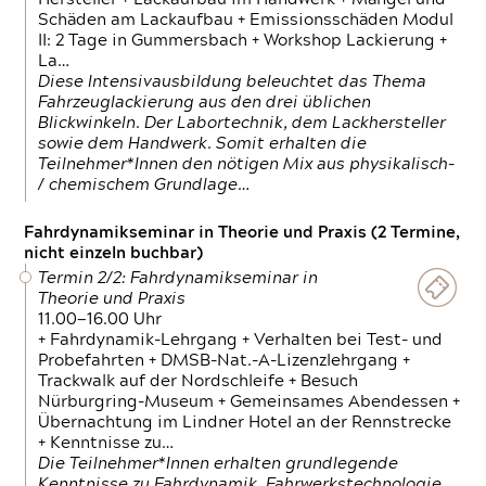
Schäden am Lackaufbau + Emissionsschäden Modul
II: 2 Tage in Gummersbach + Workshop Lackierung +
La…
Diese Intensivausbildung beleuchtet das Thema
Fahrzeuglackierung aus den drei üblichen
Blickwinkeln. Der Labortechnik, dem Lackhersteller
sowie dem Handwerk. Somit erhalten die
Teilnehmer*Innen den nötigen Mix aus physikalisch-
/ chemischem Grundlage…
Fahrdynamikseminar in Theorie und Praxis (2 Termine,
nicht einzeln buchbar)
Termin 2/2: Fahrdynamikseminar in
Theorie und Praxis
11.00—16.00 Uhr
+ Fahrdynamik-Lehrgang + Verhalten bei Test- und
Probefahrten + DMSB-Nat.-A-Lizenzlehrgang +
Trackwalk auf der Nordschleife + Besuch
Nürburgring-Museum + Gemeinsames Abendessen +
Übernachtung im Lindner Hotel an der Rennstrecke
+ Kenntnisse zu…
Die Teilnehmer*Innen erhalten grundlegende
Kenntnisse zu Fahrdynamik, Fahrwerkstechnologie,