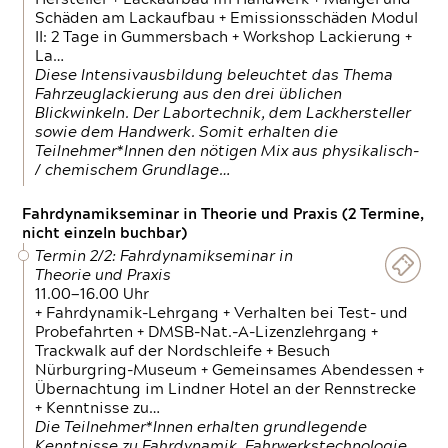
Schäden am Lackaufbau + Emissionsschäden Modul
II: 2 Tage in Gummersbach + Workshop Lackierung +
La…
Diese Intensivausbildung beleuchtet das Thema
Fahrzeuglackierung aus den drei üblichen
Blickwinkeln. Der Labortechnik, dem Lackhersteller
sowie dem Handwerk. Somit erhalten die
Teilnehmer*Innen den nötigen Mix aus physikalisch-
/ chemischem Grundlage…
Fahrdynamikseminar in Theorie und Praxis (2 Termine,
nicht einzeln buchbar)
Termin 2/2: Fahrdynamikseminar in
Theorie und Praxis
11.00—16.00 Uhr
+ Fahrdynamik-Lehrgang + Verhalten bei Test- und
Probefahrten + DMSB-Nat.-A-Lizenzlehrgang +
Trackwalk auf der Nordschleife + Besuch
Nürburgring-Museum + Gemeinsames Abendessen +
Übernachtung im Lindner Hotel an der Rennstrecke
+ Kenntnisse zu…
Die Teilnehmer*Innen erhalten grundlegende
Kenntnisse zu Fahrdynamik, Fahrwerkstechnologie,