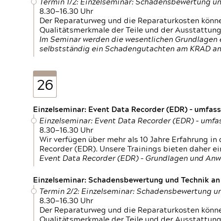
Termin 1/2: Einzelseminar: Schadensbewertung un
8.30—16.30 Uhr
Der Reparaturweg und die Reparaturkosten können
Qualitätsmerkmale der Teile und der Ausstattun
Im Seminar werden die wesentlichen Grundlagen e
selbstständig ein Schadengutachten am KRAD an
26
Einzelseminar: Event Data Recorder (EDR) – umfas
Einzelseminar: Event Data Recorder (EDR) – umf
8.30—16.30 Uhr
Wir verfügen über mehr als 10 Jahre Erfahrung i
Recorder (EDR). Unsere Trainings bieten daher ei
Event Data Recorder (EDR) – Grundlagen und An
Einzelseminar: Schadensbewertung und Technik an M
Termin 2/2: Einzelseminar: Schadensbewertung un
8.30—16.30 Uhr
Der Reparaturweg und die Reparaturkosten können
Qualitätsmerkmale der Teile und der Ausstattun