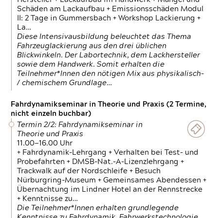
Schäden am Lackaufbau + Emissionsschäden Modul
II: 2 Tage in Gummersbach + Workshop Lackierung +
La…
Diese Intensivausbildung beleuchtet das Thema
Fahrzeuglackierung aus den drei üblichen
Blickwinkeln. Der Labortechnik, dem Lackhersteller
sowie dem Handwerk. Somit erhalten die
Teilnehmer*Innen den nötigen Mix aus physikalisch-
/ chemischem Grundlage…
Fahrdynamikseminar in Theorie und Praxis (2 Termine,
nicht einzeln buchbar)
Termin 2/2: Fahrdynamikseminar in
Theorie und Praxis
11.00—16.00 Uhr
+ Fahrdynamik-Lehrgang + Verhalten bei Test- und
Probefahrten + DMSB-Nat.-A-Lizenzlehrgang +
Trackwalk auf der Nordschleife + Besuch
Nürburgring-Museum + Gemeinsames Abendessen +
Übernachtung im Lindner Hotel an der Rennstrecke
+ Kenntnisse zu…
Die Teilnehmer*Innen erhalten grundlegende
Kenntnisse zu Fahrdynamik, Fahrwerkstechnologie,