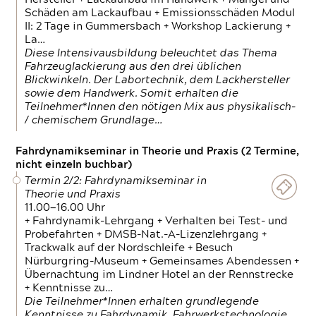
Schäden am Lackaufbau + Emissionsschäden Modul
II: 2 Tage in Gummersbach + Workshop Lackierung +
La…
Diese Intensivausbildung beleuchtet das Thema
Fahrzeuglackierung aus den drei üblichen
Blickwinkeln. Der Labortechnik, dem Lackhersteller
sowie dem Handwerk. Somit erhalten die
Teilnehmer*Innen den nötigen Mix aus physikalisch-
/ chemischem Grundlage…
Fahrdynamikseminar in Theorie und Praxis (2 Termine,
nicht einzeln buchbar)
Termin 2/2: Fahrdynamikseminar in
Theorie und Praxis
11.00—16.00 Uhr
+ Fahrdynamik-Lehrgang + Verhalten bei Test- und
Probefahrten + DMSB-Nat.-A-Lizenzlehrgang +
Trackwalk auf der Nordschleife + Besuch
Nürburgring-Museum + Gemeinsames Abendessen +
Übernachtung im Lindner Hotel an der Rennstrecke
+ Kenntnisse zu…
Die Teilnehmer*Innen erhalten grundlegende
Kenntnisse zu Fahrdynamik, Fahrwerkstechnologie,