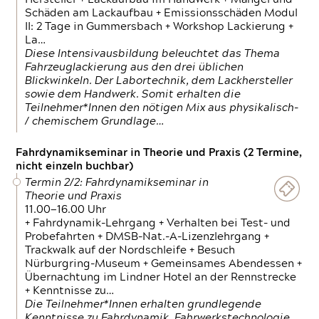
Schäden am Lackaufbau + Emissionsschäden Modul
II: 2 Tage in Gummersbach + Workshop Lackierung +
La…
Diese Intensivausbildung beleuchtet das Thema
Fahrzeuglackierung aus den drei üblichen
Blickwinkeln. Der Labortechnik, dem Lackhersteller
sowie dem Handwerk. Somit erhalten die
Teilnehmer*Innen den nötigen Mix aus physikalisch-
/ chemischem Grundlage…
Fahrdynamikseminar in Theorie und Praxis (2 Termine,
nicht einzeln buchbar)
Termin 2/2: Fahrdynamikseminar in
Theorie und Praxis
11.00—16.00 Uhr
+ Fahrdynamik-Lehrgang + Verhalten bei Test- und
Probefahrten + DMSB-Nat.-A-Lizenzlehrgang +
Trackwalk auf der Nordschleife + Besuch
Nürburgring-Museum + Gemeinsames Abendessen +
Übernachtung im Lindner Hotel an der Rennstrecke
+ Kenntnisse zu…
Die Teilnehmer*Innen erhalten grundlegende
Kenntnisse zu Fahrdynamik, Fahrwerkstechnologie,