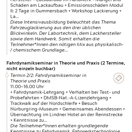
Schäden am Lackaufbau + Emissionsschäden Modul
II: 2 Tage in Gummersbach + Workshop Lackierung +
La…
Diese Intensivausbildung beleuchtet das Thema
Fahrzeuglackierung aus den drei üblichen
Blickwinkeln. Der Labortechnik, dem Lackhersteller
sowie dem Handwerk. Somit erhalten die
Teilnehmer*Innen den nötigen Mix aus physikalisch-
/ chemischem Grundlage…
Fahrdynamikseminar in Theorie und Praxis (2 Termine,
nicht einzeln buchbar)
Termin 2/2: Fahrdynamikseminar in
Theorie und Praxis
11.00—16.00 Uhr
+ Fahrdynamik-Lehrgang + Verhalten bei Test- und
Probefahrten + DMSB-Nat.-A-Lizenzlehrgang +
Trackwalk auf der Nordschleife + Besuch
Nürburgring-Museum + Gemeinsames Abendessen +
Übernachtung im Lindner Hotel an der Rennstrecke
+ Kenntnisse zu…
Die Teilnehmer*Innen erhalten grundlegende
Kenntnisse zu Fahrdynamik, Fahrwerkstechnologie,