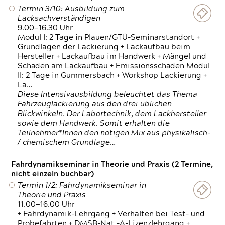
Termin 3/10: Ausbildung zum
Lacksachverständigen
9.00—16.30 Uhr
Modul I: 2 Tage in Plauen/GTÜ-Seminarstandort +
Grundlagen der Lackierung + Lackaufbau beim
Hersteller + Lackaufbau im Handwerk + Mängel und
Schäden am Lackaufbau + Emissionsschäden Modul
II: 2 Tage in Gummersbach + Workshop Lackierung +
La…
Diese Intensivausbildung beleuchtet das Thema
Fahrzeuglackierung aus den drei üblichen
Blickwinkeln. Der Labortechnik, dem Lackhersteller
sowie dem Handwerk. Somit erhalten die
Teilnehmer*Innen den nötigen Mix aus physikalisch-
/ chemischem Grundlage…
Fahrdynamikseminar in Theorie und Praxis (2 Termine,
nicht einzeln buchbar)
Termin 1/2: Fahrdynamikseminar in
Theorie und Praxis
11.00—16.00 Uhr
+ Fahrdynamik-Lehrgang + Verhalten bei Test- und
Probefahrten + DMSB-Nat.-A-Lizenzlehrgang +