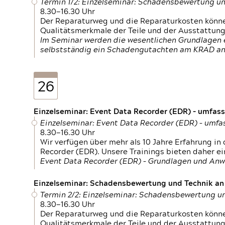
Termin 1/2: Einzelseminar: Schadensbewertung un
8.30—16.30 Uhr
Der Reparaturweg und die Reparaturkosten können
Qualitätsmerkmale der Teile und der Ausstattun
Im Seminar werden die wesentlichen Grundlagen e
selbstständig ein Schadengutachten am KRAD an
26
Einzelseminar: Event Data Recorder (EDR) – umfas
Einzelseminar: Event Data Recorder (EDR) – umf
8.30—16.30 Uhr
Wir verfügen über mehr als 10 Jahre Erfahrung i
Recorder (EDR). Unsere Trainings bieten daher ei
Event Data Recorder (EDR) – Grundlagen und An
Einzelseminar: Schadensbewertung und Technik an M
Termin 2/2: Einzelseminar: Schadensbewertung un
8.30—16.30 Uhr
Der Reparaturweg und die Reparaturkosten können
Qualitätsmerkmale der Teile und der Ausstattun