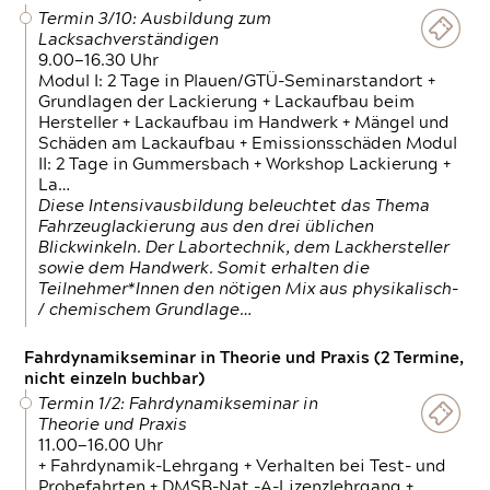
Termin 3/10: Ausbildung zum
Lacksachverständigen
9.00—16.30 Uhr
Modul I: 2 Tage in Plauen/GTÜ-Seminarstandort +
Grundlagen der Lackierung + Lackaufbau beim
Hersteller + Lackaufbau im Handwerk + Mängel und
Schäden am Lackaufbau + Emissionsschäden Modul
II: 2 Tage in Gummersbach + Workshop Lackierung +
La…
Diese Intensivausbildung beleuchtet das Thema
Fahrzeuglackierung aus den drei üblichen
Blickwinkeln. Der Labortechnik, dem Lackhersteller
sowie dem Handwerk. Somit erhalten die
Teilnehmer*Innen den nötigen Mix aus physikalisch-
/ chemischem Grundlage…
Fahrdynamikseminar in Theorie und Praxis (2 Termine,
nicht einzeln buchbar)
Termin 1/2: Fahrdynamikseminar in
Theorie und Praxis
11.00—16.00 Uhr
+ Fahrdynamik-Lehrgang + Verhalten bei Test- und
Probefahrten + DMSB-Nat.-A-Lizenzlehrgang +