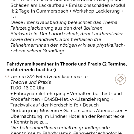
Schäden am Lackaufbau + Emissionsschäden Modul
II: 2 Tage in Gummersbach + Workshop Lackierung +
La…
Diese Intensivausbildung beleuchtet das Thema
Fahrzeuglackierung aus den drei üblichen
Blickwinkeln. Der Labortechnik, dem Lackhersteller
sowie dem Handwerk. Somit erhalten die
Teilnehmer*Innen den nötigen Mix aus physikalisch-
/ chemischem Grundlage…
Fahrdynamikseminar in Theorie und Praxis (2 Termine,
nicht einzeln buchbar)
Termin 2/2: Fahrdynamikseminar in
Theorie und Praxis
11.00—16.00 Uhr
+ Fahrdynamik-Lehrgang + Verhalten bei Test- und
Probefahrten + DMSB-Nat.-A-Lizenzlehrgang +
Trackwalk auf der Nordschleife + Besuch
Nürburgring-Museum + Gemeinsames Abendessen +
Übernachtung im Lindner Hotel an der Rennstrecke
+ Kenntnisse zu…
Die Teilnehmer*Innen erhalten grundlegende
Kenntnisse zu Fahrdynamik, Fahrwerkstechnologie,