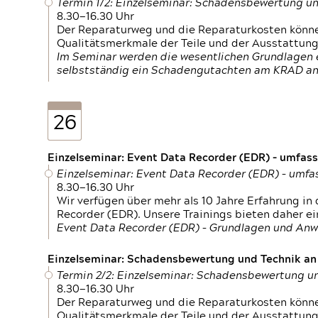
Termin 1/2: Einzelseminar: Schadensbewertung un
8.30—16.30 Uhr
Der Reparaturweg und die Reparaturkosten können
Qualitätsmerkmale der Teile und der Ausstattun
Im Seminar werden die wesentlichen Grundlagen e
selbstständig ein Schadengutachten am KRAD an
26
Einzelseminar: Event Data Recorder (EDR) – umfas
Einzelseminar: Event Data Recorder (EDR) – umf
8.30—16.30 Uhr
Wir verfügen über mehr als 10 Jahre Erfahrung i
Recorder (EDR). Unsere Trainings bieten daher ei
Event Data Recorder (EDR) – Grundlagen und An
Einzelseminar: Schadensbewertung und Technik an M
Termin 2/2: Einzelseminar: Schadensbewertung un
8.30—16.30 Uhr
Der Reparaturweg und die Reparaturkosten können
Qualitätsmerkmale der Teile und der Ausstattun