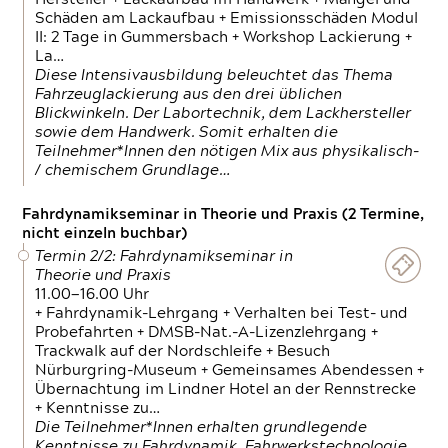
Schäden am Lackaufbau + Emissionsschäden Modul
II: 2 Tage in Gummersbach + Workshop Lackierung +
La…
Diese Intensivausbildung beleuchtet das Thema
Fahrzeuglackierung aus den drei üblichen
Blickwinkeln. Der Labortechnik, dem Lackhersteller
sowie dem Handwerk. Somit erhalten die
Teilnehmer*Innen den nötigen Mix aus physikalisch-
/ chemischem Grundlage…
Fahrdynamikseminar in Theorie und Praxis (2 Termine,
nicht einzeln buchbar)
Termin 2/2: Fahrdynamikseminar in
Theorie und Praxis
11.00—16.00 Uhr
+ Fahrdynamik-Lehrgang + Verhalten bei Test- und
Probefahrten + DMSB-Nat.-A-Lizenzlehrgang +
Trackwalk auf der Nordschleife + Besuch
Nürburgring-Museum + Gemeinsames Abendessen +
Übernachtung im Lindner Hotel an der Rennstrecke
+ Kenntnisse zu…
Die Teilnehmer*Innen erhalten grundlegende
Kenntnisse zu Fahrdynamik, Fahrwerkstechnologie,