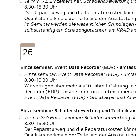
Termin 1/2: Einzelseminar: Schadensbewertung un
8.30—16.30 Uhr
Der Reparaturweg und die Reparaturkosten können
Qualitätsmerkmale der Teile und der Ausstattun
Im Seminar werden die wesentlichen Grundlagen e
selbstständig ein Schadengutachten am KRAD an
26
Einzelseminar: Event Data Recorder (EDR) – umfas
Einzelseminar: Event Data Recorder (EDR) – umf
8.30—16.30 Uhr
Wir verfügen über mehr als 10 Jahre Erfahrung i
Recorder (EDR). Unsere Trainings bieten daher ei
Event Data Recorder (EDR) – Grundlagen und An
Einzelseminar: Schadensbewertung und Technik an M
Termin 2/2: Einzelseminar: Schadensbewertung un
8.30—16.30 Uhr
Der Reparaturweg und die Reparaturkosten können
Qualitätsmerkmale der Teile und der Ausstattun