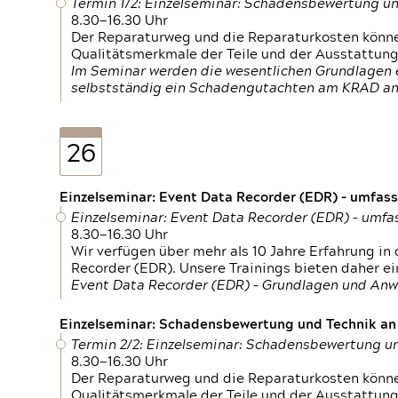
Termin 1/2: Einzelseminar: Schadensbewertung un
8.30—16.30 Uhr
Der Reparaturweg und die Reparaturkosten können
Qualitätsmerkmale der Teile und der Ausstattun
Im Seminar werden die wesentlichen Grundlagen e
selbstständig ein Schadengutachten am KRAD an
26
Einzelseminar: Event Data Recorder (EDR) – umfas
Einzelseminar: Event Data Recorder (EDR) – umf
8.30—16.30 Uhr
Wir verfügen über mehr als 10 Jahre Erfahrung i
Recorder (EDR). Unsere Trainings bieten daher ei
Event Data Recorder (EDR) – Grundlagen und An
Einzelseminar: Schadensbewertung und Technik an M
Termin 2/2: Einzelseminar: Schadensbewertung un
8.30—16.30 Uhr
Der Reparaturweg und die Reparaturkosten können
Qualitätsmerkmale der Teile und der Ausstattun