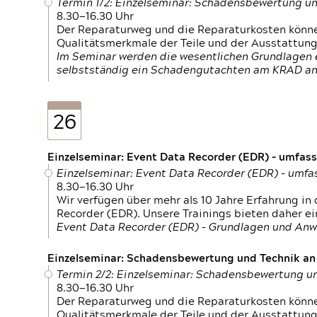
Termin 1/2: Einzelseminar: Schadensbewertung un
8.30—16.30 Uhr
Der Reparaturweg und die Reparaturkosten können
Qualitätsmerkmale der Teile und der Ausstattun
Im Seminar werden die wesentlichen Grundlagen e
selbstständig ein Schadengutachten am KRAD an
26
Einzelseminar: Event Data Recorder (EDR) – umfas
Einzelseminar: Event Data Recorder (EDR) – umf
8.30—16.30 Uhr
Wir verfügen über mehr als 10 Jahre Erfahrung i
Recorder (EDR). Unsere Trainings bieten daher ei
Event Data Recorder (EDR) – Grundlagen und An
Einzelseminar: Schadensbewertung und Technik an M
Termin 2/2: Einzelseminar: Schadensbewertung un
8.30—16.30 Uhr
Der Reparaturweg und die Reparaturkosten können
Qualitätsmerkmale der Teile und der Ausstattun