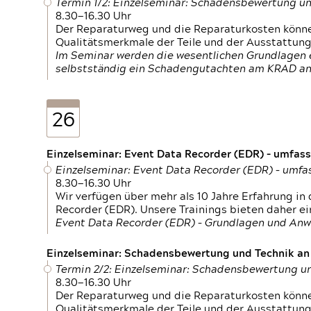
Termin 1/2: Einzelseminar: Schadensbewertung un
8.30—16.30 Uhr
Der Reparaturweg und die Reparaturkosten können
Qualitätsmerkmale der Teile und der Ausstattun
Im Seminar werden die wesentlichen Grundlagen e
selbstständig ein Schadengutachten am KRAD an
26
Einzelseminar: Event Data Recorder (EDR) – umfas
Einzelseminar: Event Data Recorder (EDR) – umf
8.30—16.30 Uhr
Wir verfügen über mehr als 10 Jahre Erfahrung i
Recorder (EDR). Unsere Trainings bieten daher ei
Event Data Recorder (EDR) – Grundlagen und An
Einzelseminar: Schadensbewertung und Technik an M
Termin 2/2: Einzelseminar: Schadensbewertung un
8.30—16.30 Uhr
Der Reparaturweg und die Reparaturkosten können
Qualitätsmerkmale der Teile und der Ausstattun