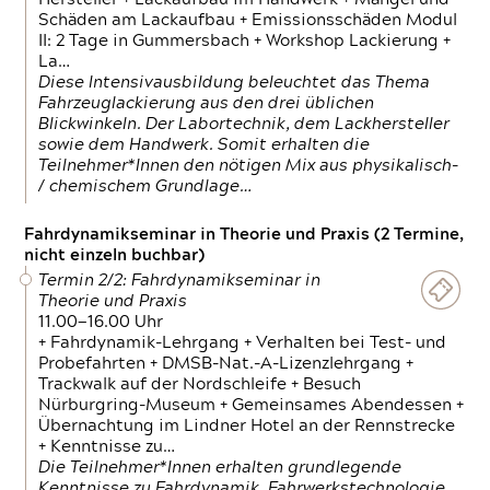
Schäden am Lackaufbau + Emissionsschäden Modul
II: 2 Tage in Gummersbach + Workshop Lackierung +
La…
Diese Intensivausbildung beleuchtet das Thema
Fahrzeuglackierung aus den drei üblichen
Blickwinkeln. Der Labortechnik, dem Lackhersteller
sowie dem Handwerk. Somit erhalten die
Teilnehmer*Innen den nötigen Mix aus physikalisch-
/ chemischem Grundlage…
Fahrdynamikseminar in Theorie und Praxis (2 Termine,
nicht einzeln buchbar)
Termin 2/2: Fahrdynamikseminar in
Theorie und Praxis
11.00—16.00 Uhr
+ Fahrdynamik-Lehrgang + Verhalten bei Test- und
Probefahrten + DMSB-Nat.-A-Lizenzlehrgang +
Trackwalk auf der Nordschleife + Besuch
Nürburgring-Museum + Gemeinsames Abendessen +
Übernachtung im Lindner Hotel an der Rennstrecke
+ Kenntnisse zu…
Die Teilnehmer*Innen erhalten grundlegende
Kenntnisse zu Fahrdynamik, Fahrwerkstechnologie,