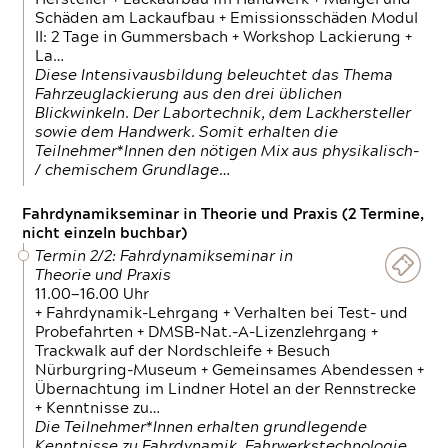
Schäden am Lackaufbau + Emissionsschäden Modul
II: 2 Tage in Gummersbach + Workshop Lackierung +
La…
Diese Intensivausbildung beleuchtet das Thema
Fahrzeuglackierung aus den drei üblichen
Blickwinkeln. Der Labortechnik, dem Lackhersteller
sowie dem Handwerk. Somit erhalten die
Teilnehmer*Innen den nötigen Mix aus physikalisch-
/ chemischem Grundlage…
Fahrdynamikseminar in Theorie und Praxis (2 Termine,
nicht einzeln buchbar)
Termin 2/2: Fahrdynamikseminar in
Theorie und Praxis
11.00—16.00 Uhr
+ Fahrdynamik-Lehrgang + Verhalten bei Test- und
Probefahrten + DMSB-Nat.-A-Lizenzlehrgang +
Trackwalk auf der Nordschleife + Besuch
Nürburgring-Museum + Gemeinsames Abendessen +
Übernachtung im Lindner Hotel an der Rennstrecke
+ Kenntnisse zu…
Die Teilnehmer*Innen erhalten grundlegende
Kenntnisse zu Fahrdynamik, Fahrwerkstechnologie,