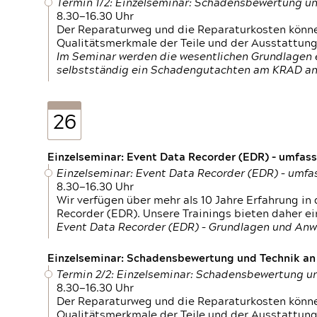
Termin 1/2: Einzelseminar: Schadensbewertung un
8.30—16.30 Uhr
Der Reparaturweg und die Reparaturkosten können
Qualitätsmerkmale der Teile und der Ausstattun
Im Seminar werden die wesentlichen Grundlagen e
selbstständig ein Schadengutachten am KRAD an
26
Einzelseminar: Event Data Recorder (EDR) – umfas
Einzelseminar: Event Data Recorder (EDR) – umf
8.30—16.30 Uhr
Wir verfügen über mehr als 10 Jahre Erfahrung i
Recorder (EDR). Unsere Trainings bieten daher ei
Event Data Recorder (EDR) – Grundlagen und An
Einzelseminar: Schadensbewertung und Technik an M
Termin 2/2: Einzelseminar: Schadensbewertung un
8.30—16.30 Uhr
Der Reparaturweg und die Reparaturkosten können
Qualitätsmerkmale der Teile und der Ausstattun