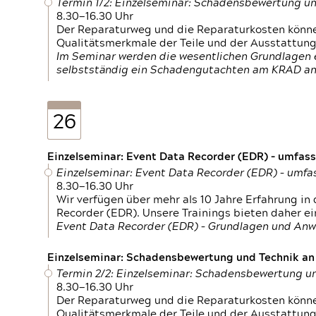
Termin 1/2: Einzelseminar: Schadensbewertung un
8.30—16.30 Uhr
Der Reparaturweg und die Reparaturkosten können
Qualitätsmerkmale der Teile und der Ausstattun
Im Seminar werden die wesentlichen Grundlagen e
selbstständig ein Schadengutachten am KRAD an
26
Einzelseminar: Event Data Recorder (EDR) – umfas
Einzelseminar: Event Data Recorder (EDR) – umf
8.30—16.30 Uhr
Wir verfügen über mehr als 10 Jahre Erfahrung i
Recorder (EDR). Unsere Trainings bieten daher ei
Event Data Recorder (EDR) – Grundlagen und An
Einzelseminar: Schadensbewertung und Technik an M
Termin 2/2: Einzelseminar: Schadensbewertung un
8.30—16.30 Uhr
Der Reparaturweg und die Reparaturkosten können
Qualitätsmerkmale der Teile und der Ausstattun