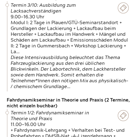
Termin 3/10: Ausbildung zum
Lacksachverständigen
9.00—16.30 Uhr
Modul I: 2 Tage in Plauen/GTÜ-Seminarstandort +
Grundlagen der Lackierung + Lackaufbau beim
Hersteller + Lackaufbau im Handwerk + Mängel und
Schäden am Lackaufbau + Emissionsschäden Modul
II: 2 Tage in Gummersbach + Workshop Lackierung +
La…
Diese Intensivausbildung beleuchtet das Thema
Fahrzeuglackierung aus den drei üblichen
Blickwinkeln. Der Labortechnik, dem Lackhersteller
sowie dem Handwerk. Somit erhalten die
Teilnehmer*Innen den nötigen Mix aus physikalisch-
/ chemischem Grundlage…
Fahrdynamikseminar in Theorie und Praxis (2 Termine,
nicht einzeln buchbar)
Termin 1/2: Fahrdynamikseminar in
Theorie und Praxis
11.00—16.00 Uhr
+ Fahrdynamik-Lehrgang + Verhalten bei Test- und
Probefahrten + DMSB-Nat.-A-Lizenzlehrgang +