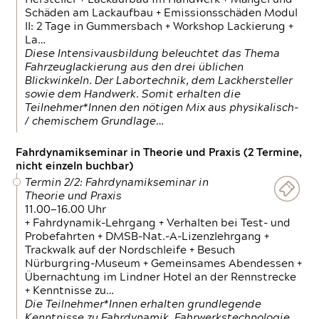
Schäden am Lackaufbau + Emissionsschäden Modul
II: 2 Tage in Gummersbach + Workshop Lackierung +
La…
Diese Intensivausbildung beleuchtet das Thema
Fahrzeuglackierung aus den drei üblichen
Blickwinkeln. Der Labortechnik, dem Lackhersteller
sowie dem Handwerk. Somit erhalten die
Teilnehmer*Innen den nötigen Mix aus physikalisch-
/ chemischem Grundlage…
Fahrdynamikseminar in Theorie und Praxis (2 Termine,
nicht einzeln buchbar)
Termin 2/2: Fahrdynamikseminar in
Theorie und Praxis
11.00—16.00 Uhr
+ Fahrdynamik-Lehrgang + Verhalten bei Test- und
Probefahrten + DMSB-Nat.-A-Lizenzlehrgang +
Trackwalk auf der Nordschleife + Besuch
Nürburgring-Museum + Gemeinsames Abendessen +
Übernachtung im Lindner Hotel an der Rennstrecke
+ Kenntnisse zu…
Die Teilnehmer*Innen erhalten grundlegende
Kenntnisse zu Fahrdynamik, Fahrwerkstechnologie,