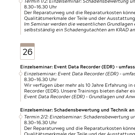
Termin 1/2: Einzelseminar: Schadensbewertung un
8.30—16.30 Uhr
Der Reparaturweg und die Reparaturkosten können
Qualitätsmerkmale der Teile und der Ausstattun
Im Seminar werden die wesentlichen Grundlagen e
selbstständig ein Schadengutachten am KRAD an
26
Einzelseminar: Event Data Recorder (EDR) – umfas
Einzelseminar: Event Data Recorder (EDR) – umf
8.30—16.30 Uhr
Wir verfügen über mehr als 10 Jahre Erfahrung i
Recorder (EDR). Unsere Trainings bieten daher ei
Event Data Recorder (EDR) – Grundlagen und An
Einzelseminar: Schadensbewertung und Technik an M
Termin 2/2: Einzelseminar: Schadensbewertung un
8.30—16.30 Uhr
Der Reparaturweg und die Reparaturkosten können
Qualitätsmerkmale der Teile und der Ausstattun