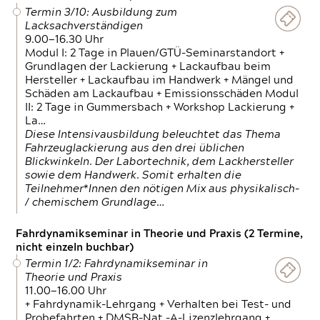
Termin 3/10: Ausbildung zum
Lacksachverständigen
9.00—16.30 Uhr
Modul I: 2 Tage in Plauen/GTÜ-Seminarstandort +
Grundlagen der Lackierung + Lackaufbau beim
Hersteller + Lackaufbau im Handwerk + Mängel und
Schäden am Lackaufbau + Emissionsschäden Modul
II: 2 Tage in Gummersbach + Workshop Lackierung +
La…
Diese Intensivausbildung beleuchtet das Thema
Fahrzeuglackierung aus den drei üblichen
Blickwinkeln. Der Labortechnik, dem Lackhersteller
sowie dem Handwerk. Somit erhalten die
Teilnehmer*Innen den nötigen Mix aus physikalisch-
/ chemischem Grundlage…
Fahrdynamikseminar in Theorie und Praxis (2 Termine,
nicht einzeln buchbar)
Termin 1/2: Fahrdynamikseminar in
Theorie und Praxis
11.00—16.00 Uhr
+ Fahrdynamik-Lehrgang + Verhalten bei Test- und
Probefahrten + DMSB-Nat.-A-Lizenzlehrgang +