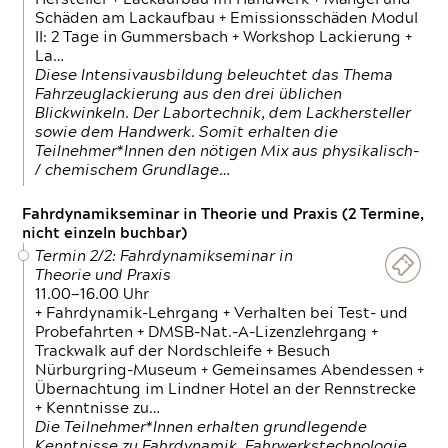
Schäden am Lackaufbau + Emissionsschäden Modul
II: 2 Tage in Gummersbach + Workshop Lackierung +
La…
Diese Intensivausbildung beleuchtet das Thema
Fahrzeuglackierung aus den drei üblichen
Blickwinkeln. Der Labortechnik, dem Lackhersteller
sowie dem Handwerk. Somit erhalten die
Teilnehmer*Innen den nötigen Mix aus physikalisch-
/ chemischem Grundlage…
Fahrdynamikseminar in Theorie und Praxis (2 Termine,
nicht einzeln buchbar)
Termin 2/2: Fahrdynamikseminar in
Theorie und Praxis
11.00—16.00 Uhr
+ Fahrdynamik-Lehrgang + Verhalten bei Test- und
Probefahrten + DMSB-Nat.-A-Lizenzlehrgang +
Trackwalk auf der Nordschleife + Besuch
Nürburgring-Museum + Gemeinsames Abendessen +
Übernachtung im Lindner Hotel an der Rennstrecke
+ Kenntnisse zu…
Die Teilnehmer*Innen erhalten grundlegende
Kenntnisse zu Fahrdynamik, Fahrwerkstechnologie,