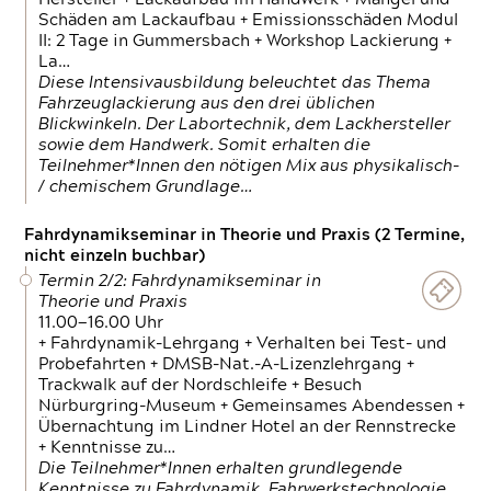
Schäden am Lackaufbau + Emissionsschäden Modul
II: 2 Tage in Gummersbach + Workshop Lackierung +
La…
Diese Intensivausbildung beleuchtet das Thema
Fahrzeuglackierung aus den drei üblichen
Blickwinkeln. Der Labortechnik, dem Lackhersteller
sowie dem Handwerk. Somit erhalten die
Teilnehmer*Innen den nötigen Mix aus physikalisch-
/ chemischem Grundlage…
Fahrdynamikseminar in Theorie und Praxis (2 Termine,
nicht einzeln buchbar)
Termin 2/2: Fahrdynamikseminar in
Theorie und Praxis
11.00—16.00 Uhr
+ Fahrdynamik-Lehrgang + Verhalten bei Test- und
Probefahrten + DMSB-Nat.-A-Lizenzlehrgang +
Trackwalk auf der Nordschleife + Besuch
Nürburgring-Museum + Gemeinsames Abendessen +
Übernachtung im Lindner Hotel an der Rennstrecke
+ Kenntnisse zu…
Die Teilnehmer*Innen erhalten grundlegende
Kenntnisse zu Fahrdynamik, Fahrwerkstechnologie,