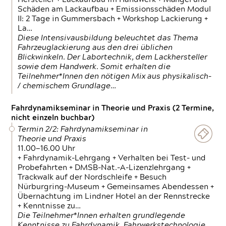
Schäden am Lackaufbau + Emissionsschäden Modul
II: 2 Tage in Gummersbach + Workshop Lackierung +
La…
Diese Intensivausbildung beleuchtet das Thema
Fahrzeuglackierung aus den drei üblichen
Blickwinkeln. Der Labortechnik, dem Lackhersteller
sowie dem Handwerk. Somit erhalten die
Teilnehmer*Innen den nötigen Mix aus physikalisch-
/ chemischem Grundlage…
Fahrdynamikseminar in Theorie und Praxis (2 Termine,
nicht einzeln buchbar)
Termin 2/2: Fahrdynamikseminar in
Theorie und Praxis
11.00—16.00 Uhr
+ Fahrdynamik-Lehrgang + Verhalten bei Test- und
Probefahrten + DMSB-Nat.-A-Lizenzlehrgang +
Trackwalk auf der Nordschleife + Besuch
Nürburgring-Museum + Gemeinsames Abendessen +
Übernachtung im Lindner Hotel an der Rennstrecke
+ Kenntnisse zu…
Die Teilnehmer*Innen erhalten grundlegende
Kenntnisse zu Fahrdynamik, Fahrwerkstechnologie,