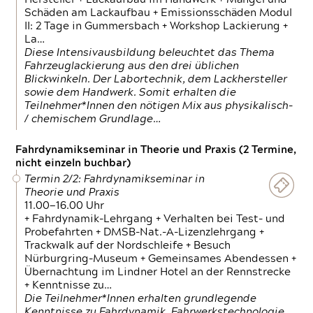
Schäden am Lackaufbau + Emissionsschäden Modul
II: 2 Tage in Gummersbach + Workshop Lackierung +
La…
Diese Intensivausbildung beleuchtet das Thema
Fahrzeuglackierung aus den drei üblichen
Blickwinkeln. Der Labortechnik, dem Lackhersteller
sowie dem Handwerk. Somit erhalten die
Teilnehmer*Innen den nötigen Mix aus physikalisch-
/ chemischem Grundlage…
Fahrdynamikseminar in Theorie und Praxis (2 Termine,
nicht einzeln buchbar)
Termin 2/2: Fahrdynamikseminar in
Theorie und Praxis
11.00—16.00 Uhr
+ Fahrdynamik-Lehrgang + Verhalten bei Test- und
Probefahrten + DMSB-Nat.-A-Lizenzlehrgang +
Trackwalk auf der Nordschleife + Besuch
Nürburgring-Museum + Gemeinsames Abendessen +
Übernachtung im Lindner Hotel an der Rennstrecke
+ Kenntnisse zu…
Die Teilnehmer*Innen erhalten grundlegende
Kenntnisse zu Fahrdynamik, Fahrwerkstechnologie,