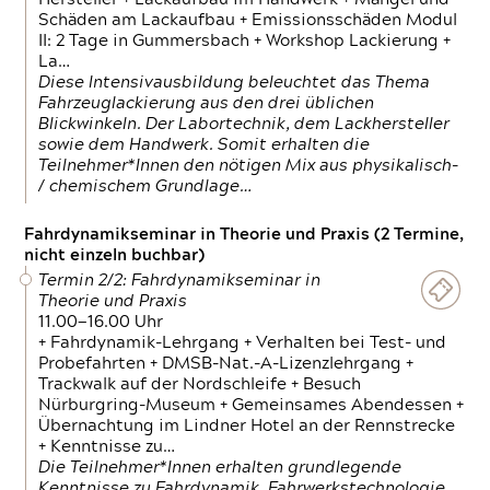
Schäden am Lackaufbau + Emissionsschäden Modul
II: 2 Tage in Gummersbach + Workshop Lackierung +
La…
Diese Intensivausbildung beleuchtet das Thema
Fahrzeuglackierung aus den drei üblichen
Blickwinkeln. Der Labortechnik, dem Lackhersteller
sowie dem Handwerk. Somit erhalten die
Teilnehmer*Innen den nötigen Mix aus physikalisch-
/ chemischem Grundlage…
Fahrdynamikseminar in Theorie und Praxis (2 Termine,
nicht einzeln buchbar)
Termin 2/2: Fahrdynamikseminar in
Theorie und Praxis
11.00—16.00 Uhr
+ Fahrdynamik-Lehrgang + Verhalten bei Test- und
Probefahrten + DMSB-Nat.-A-Lizenzlehrgang +
Trackwalk auf der Nordschleife + Besuch
Nürburgring-Museum + Gemeinsames Abendessen +
Übernachtung im Lindner Hotel an der Rennstrecke
+ Kenntnisse zu…
Die Teilnehmer*Innen erhalten grundlegende
Kenntnisse zu Fahrdynamik, Fahrwerkstechnologie,