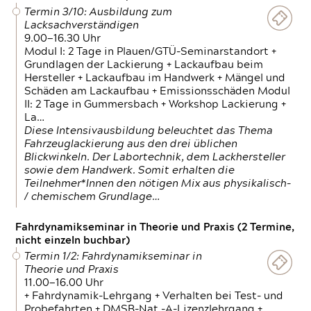
Termin 3/10: Ausbildung zum
Lacksachverständigen
9.00—16.30 Uhr
Modul I: 2 Tage in Plauen/GTÜ-Seminarstandort +
Grundlagen der Lackierung + Lackaufbau beim
Hersteller + Lackaufbau im Handwerk + Mängel und
Schäden am Lackaufbau + Emissionsschäden Modul
II: 2 Tage in Gummersbach + Workshop Lackierung +
La…
Diese Intensivausbildung beleuchtet das Thema
Fahrzeuglackierung aus den drei üblichen
Blickwinkeln. Der Labortechnik, dem Lackhersteller
sowie dem Handwerk. Somit erhalten die
Teilnehmer*Innen den nötigen Mix aus physikalisch-
/ chemischem Grundlage…
Fahrdynamikseminar in Theorie und Praxis (2 Termine,
nicht einzeln buchbar)
Termin 1/2: Fahrdynamikseminar in
Theorie und Praxis
11.00—16.00 Uhr
+ Fahrdynamik-Lehrgang + Verhalten bei Test- und
Probefahrten + DMSB-Nat.-A-Lizenzlehrgang +