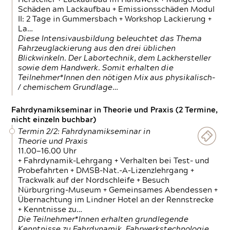
Schäden am Lackaufbau + Emissionsschäden Modul
II: 2 Tage in Gummersbach + Workshop Lackierung +
La…
Diese Intensivausbildung beleuchtet das Thema
Fahrzeuglackierung aus den drei üblichen
Blickwinkeln. Der Labortechnik, dem Lackhersteller
sowie dem Handwerk. Somit erhalten die
Teilnehmer*Innen den nötigen Mix aus physikalisch-
/ chemischem Grundlage…
Fahrdynamikseminar in Theorie und Praxis (2 Termine,
nicht einzeln buchbar)
Termin 2/2: Fahrdynamikseminar in
Theorie und Praxis
11.00—16.00 Uhr
+ Fahrdynamik-Lehrgang + Verhalten bei Test- und
Probefahrten + DMSB-Nat.-A-Lizenzlehrgang +
Trackwalk auf der Nordschleife + Besuch
Nürburgring-Museum + Gemeinsames Abendessen +
Übernachtung im Lindner Hotel an der Rennstrecke
+ Kenntnisse zu…
Die Teilnehmer*Innen erhalten grundlegende
Kenntnisse zu Fahrdynamik, Fahrwerkstechnologie,