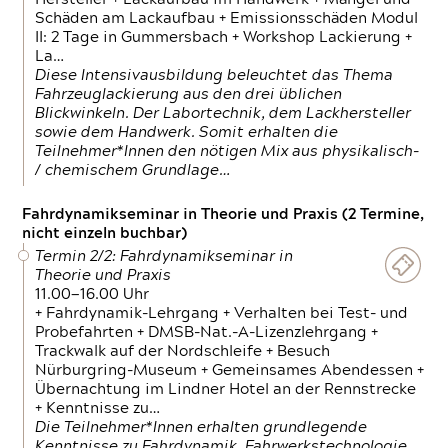
Schäden am Lackaufbau + Emissionsschäden Modul
II: 2 Tage in Gummersbach + Workshop Lackierung +
La…
Diese Intensivausbildung beleuchtet das Thema
Fahrzeuglackierung aus den drei üblichen
Blickwinkeln. Der Labortechnik, dem Lackhersteller
sowie dem Handwerk. Somit erhalten die
Teilnehmer*Innen den nötigen Mix aus physikalisch-
/ chemischem Grundlage…
Fahrdynamikseminar in Theorie und Praxis (2 Termine,
nicht einzeln buchbar)
Termin 2/2: Fahrdynamikseminar in
Theorie und Praxis
11.00—16.00 Uhr
+ Fahrdynamik-Lehrgang + Verhalten bei Test- und
Probefahrten + DMSB-Nat.-A-Lizenzlehrgang +
Trackwalk auf der Nordschleife + Besuch
Nürburgring-Museum + Gemeinsames Abendessen +
Übernachtung im Lindner Hotel an der Rennstrecke
+ Kenntnisse zu…
Die Teilnehmer*Innen erhalten grundlegende
Kenntnisse zu Fahrdynamik, Fahrwerkstechnologie,