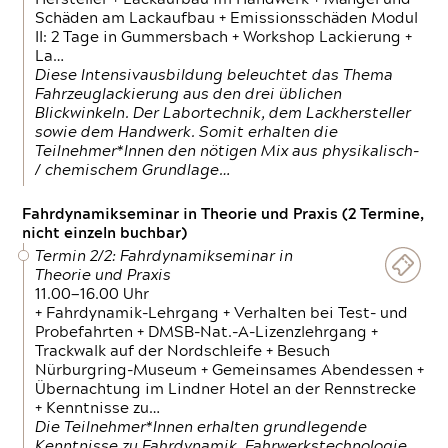
Schäden am Lackaufbau + Emissionsschäden Modul
II: 2 Tage in Gummersbach + Workshop Lackierung +
La…
Diese Intensivausbildung beleuchtet das Thema
Fahrzeuglackierung aus den drei üblichen
Blickwinkeln. Der Labortechnik, dem Lackhersteller
sowie dem Handwerk. Somit erhalten die
Teilnehmer*Innen den nötigen Mix aus physikalisch-
/ chemischem Grundlage…
Fahrdynamikseminar in Theorie und Praxis (2 Termine,
nicht einzeln buchbar)
Termin 2/2: Fahrdynamikseminar in
Theorie und Praxis
11.00—16.00 Uhr
+ Fahrdynamik-Lehrgang + Verhalten bei Test- und
Probefahrten + DMSB-Nat.-A-Lizenzlehrgang +
Trackwalk auf der Nordschleife + Besuch
Nürburgring-Museum + Gemeinsames Abendessen +
Übernachtung im Lindner Hotel an der Rennstrecke
+ Kenntnisse zu…
Die Teilnehmer*Innen erhalten grundlegende
Kenntnisse zu Fahrdynamik, Fahrwerkstechnologie,