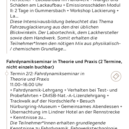
Schäden am Lackaufbau + Emissionsschäden Modul
II: 2 Tage in Gummersbach + Workshop Lackierung +
La…
Diese Intensivausbildung beleuchtet das Thema
Fahrzeuglackierung aus den drei üblichen
Blickwinkeln. Der Labortechnik, dem Lackhersteller
sowie dem Handwerk. Somit erhalten die
Teilnehmer*Innen den nötigen Mix aus physikalisch-
/ chemischem Grundlage…
Fahrdynamikseminar in Theorie und Praxis (2 Termine,
nicht einzeln buchbar)
Termin 2/2: Fahrdynamikseminar in
Theorie und Praxis
11.00—16.00 Uhr
+ Fahrdynamik-Lehrgang + Verhalten bei Test- und
Probefahrten + DMSB-Nat.-A-Lizenzlehrgang +
Trackwalk auf der Nordschleife + Besuch
Nürburgring-Museum + Gemeinsames Abendessen +
Übernachtung im Lindner Hotel an der Rennstrecke
+ Kenntnisse zu…
Die Teilnehmer*Innen erhalten grundlegende
Kenntnisse zu Fahrdynamik, Fahrwerkstechnologie,