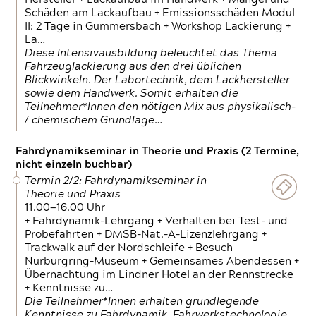
Schäden am Lackaufbau + Emissionsschäden Modul
II: 2 Tage in Gummersbach + Workshop Lackierung +
La…
Diese Intensivausbildung beleuchtet das Thema
Fahrzeuglackierung aus den drei üblichen
Blickwinkeln. Der Labortechnik, dem Lackhersteller
sowie dem Handwerk. Somit erhalten die
Teilnehmer*Innen den nötigen Mix aus physikalisch-
/ chemischem Grundlage…
Fahrdynamikseminar in Theorie und Praxis (2 Termine,
nicht einzeln buchbar)
Termin 2/2: Fahrdynamikseminar in
Theorie und Praxis
11.00—16.00 Uhr
+ Fahrdynamik-Lehrgang + Verhalten bei Test- und
Probefahrten + DMSB-Nat.-A-Lizenzlehrgang +
Trackwalk auf der Nordschleife + Besuch
Nürburgring-Museum + Gemeinsames Abendessen +
Übernachtung im Lindner Hotel an der Rennstrecke
+ Kenntnisse zu…
Die Teilnehmer*Innen erhalten grundlegende
Kenntnisse zu Fahrdynamik, Fahrwerkstechnologie,