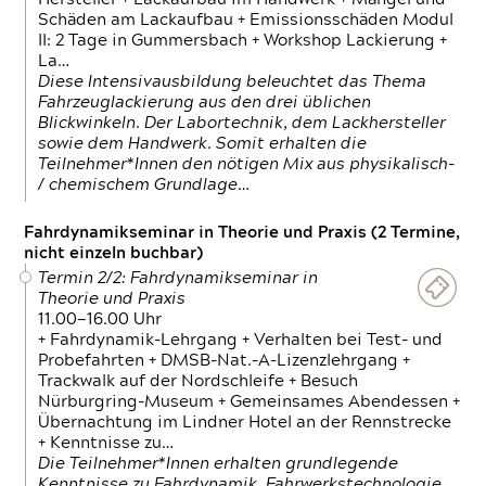
Schäden am Lackaufbau + Emissionsschäden Modul
II: 2 Tage in Gummersbach + Workshop Lackierung +
La…
Diese Intensivausbildung beleuchtet das Thema
Fahrzeuglackierung aus den drei üblichen
Blickwinkeln. Der Labortechnik, dem Lackhersteller
sowie dem Handwerk. Somit erhalten die
Teilnehmer*Innen den nötigen Mix aus physikalisch-
/ chemischem Grundlage…
Fahrdynamikseminar in Theorie und Praxis (2 Termine,
nicht einzeln buchbar)
Termin 2/2: Fahrdynamikseminar in
Theorie und Praxis
11.00—16.00 Uhr
+ Fahrdynamik-Lehrgang + Verhalten bei Test- und
Probefahrten + DMSB-Nat.-A-Lizenzlehrgang +
Trackwalk auf der Nordschleife + Besuch
Nürburgring-Museum + Gemeinsames Abendessen +
Übernachtung im Lindner Hotel an der Rennstrecke
+ Kenntnisse zu…
Die Teilnehmer*Innen erhalten grundlegende
Kenntnisse zu Fahrdynamik, Fahrwerkstechnologie,