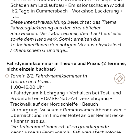
Schäden am Lackaufbau + Emissionsschäden Modul
II: 2 Tage in Gummersbach + Workshop Lackierung +
La…
Diese Intensivausbildung beleuchtet das Thema
Fahrzeuglackierung aus den drei üblichen
Blickwinkeln. Der Labortechnik, dem Lackhersteller
sowie dem Handwerk. Somit erhalten die
Teilnehmer*Innen den nötigen Mix aus physikalisch-
/ chemischem Grundlage…
Fahrdynamikseminar in Theorie und Praxis (2 Termine,
nicht einzeln buchbar)
Termin 2/2: Fahrdynamikseminar in
Theorie und Praxis
11.00—16.00 Uhr
+ Fahrdynamik-Lehrgang + Verhalten bei Test- und
Probefahrten + DMSB-Nat.-A-Lizenzlehrgang +
Trackwalk auf der Nordschleife + Besuch
Nürburgring-Museum + Gemeinsames Abendessen +
Übernachtung im Lindner Hotel an der Rennstrecke
+ Kenntnisse zu…
Die Teilnehmer*Innen erhalten grundlegende
Kenntnisse zu Fahrdynamik, Fahrwerkstechnologie,